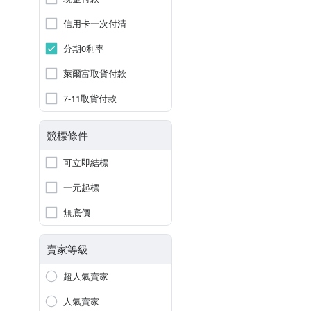
信用卡一次付清
分期0利率
萊爾富取貨付款
7-11取貨付款
競標條件
可立即結標
一元起標
無底價
賣家等級
超人氣賣家
人氣賣家