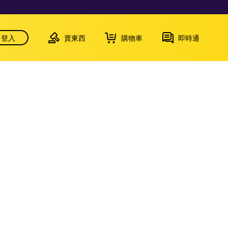
登入
賣東西
購物車
即時通