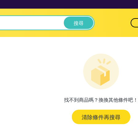
搜尋
找不到商品嗎？換換其他條件吧！
清除條件再搜尋