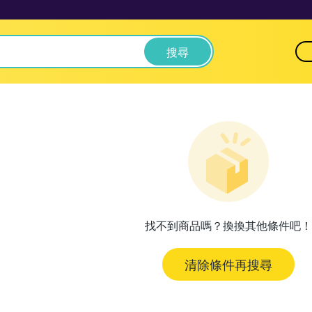
搜尋
找不到商品嗎？換換其他條件吧！
清除條件再搜尋