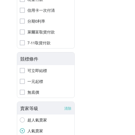
信用卡一次付清
分期0利率
萊爾富取貨付款
7-11取貨付款
競標條件
可立即結標
一元起標
無底價
賣家等級
清除
超人氣賣家
人氣賣家