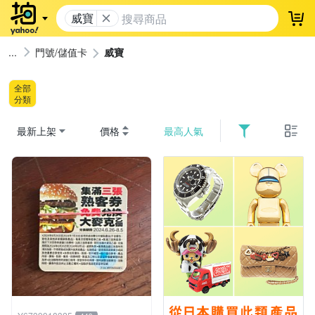
威寶
登
門號/儲值卡
威寶
全部
分類
最新上架
價格
最高人氣