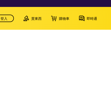
登入
賣東西
購物車
即時通