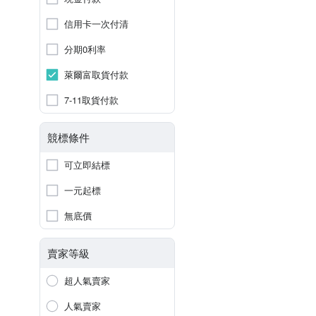
信用卡一次付清
分期0利率
萊爾富取貨付款
7-11取貨付款
競標條件
可立即結標
一元起標
無底價
賣家等級
超人氣賣家
人氣賣家