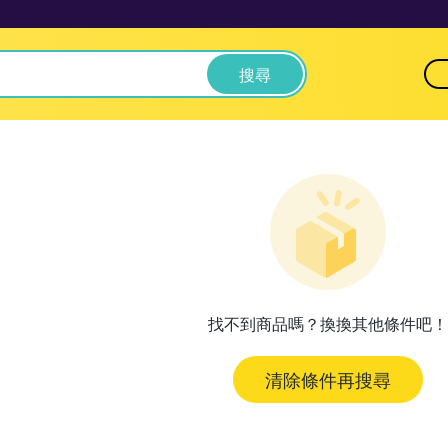
搜尋
找不到商品嗎？換換其他條件吧！
清除條件再搜尋