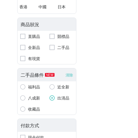
香港
中國
日本
商品狀況
直購品
競標品
全新品
二手品
有現貨
二手品條件
清除
NEW
福利品
近全新
八成新
出清品
收藏品
付款方式
現金付款