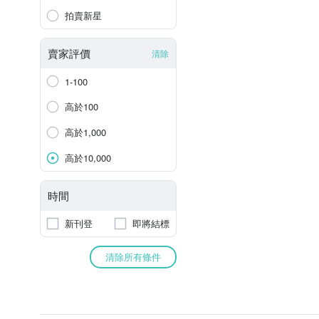
拍賣新星
賣家評價
清除
1-100
高於100
高於1,000
高於10,000
時間
新刊登
即將結標
清除所有條件