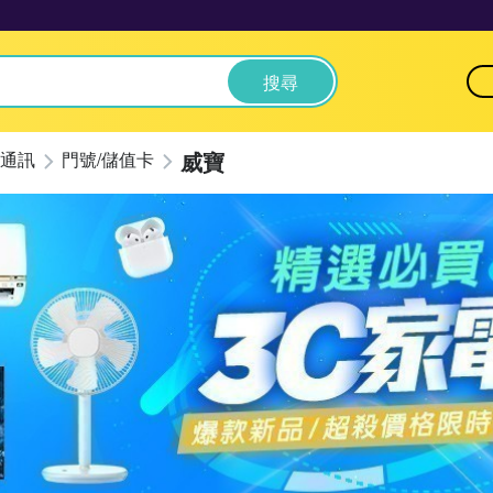
搜尋
威寶
通訊
門號/儲值卡