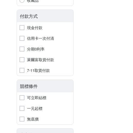
收藏品
付款方式
現金付款
信用卡一次付清
分期0利率
萊爾富取貨付款
7-11取貨付款
競標條件
可立即結標
一元起標
無底價