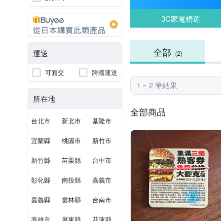
3C家電精選
全部
運送
(2)
可面交
跨國運送
1 ~ 2 筆結果
所在地
全部商品
台北市
新北市
基隆市
宜蘭縣
桃園市
新竹市
新竹縣
苗栗縣
台中市
彰化縣
南投縣
嘉義市
嘉義縣
雲林縣
台南市
高雄市
屏東縣
花蓮縣