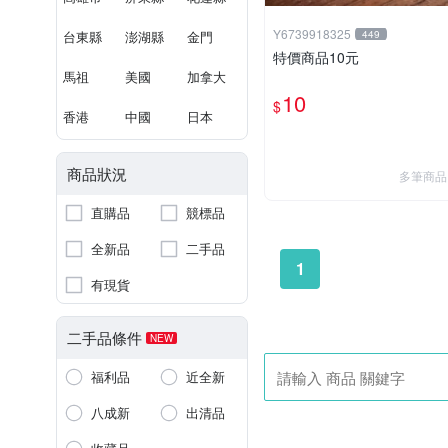
Y6739918325
台東縣
澎湖縣
金門
449
特價商品10元
馬祖
美國
加拿大
10
$
香港
中國
日本
商品狀況
多筆商品
直購品
競標品
全新品
二手品
1
有現貨
二手品條件
NEW
福利品
近全新
八成新
出清品