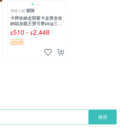
潤發小舖
10
卡牌收納盒開窗卡盒牌盒收
納箱游戲王寶可夢ptcg三國
殺海賊王dtcg
510 -
2,448
$
$
折扣碼
搜尋