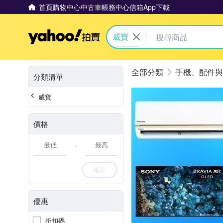
首頁
購物中心
中古車
帳務中心
信箱
App下載
Yahoo拍賣
威寶
手機、配件與
分類清單
威寶
價格
-
確定
優惠
折扣碼