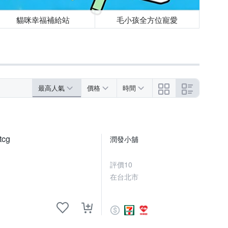
貓咪幸福補給站
毛小孩全方位寵愛
最高人氣
價格
時間
cg
潤發小舖
評價
10
在台北市