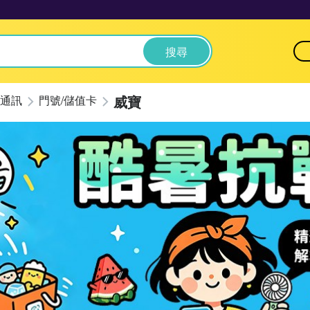
搜尋
威寶
通訊
門號/儲值卡