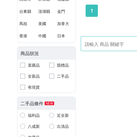
1
台東縣
澎湖縣
金門
馬祖
美國
加拿大
香港
中國
日本
商品狀況
直購品
競標品
全新品
二手品
有現貨
二手品條件
NEW
福利品
近全新
八成新
出清品