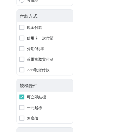
收藏品
付款方式
現金付款
信用卡一次付清
分期0利率
萊爾富取貨付款
7-11取貨付款
競標條件
可立即結標
一元起標
無底價