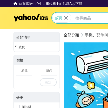
首頁
購物中心
中古車
帳務中心
信箱
App下載
Yahoo拍賣
威寶
手機、配件與
分類清單
威寶
價格
-
確定
優惠
折扣碼