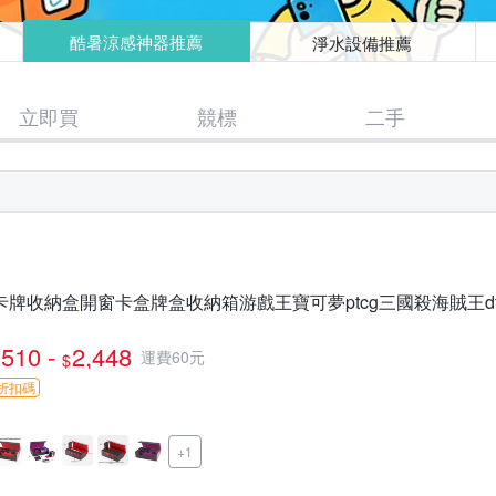
酷暑涼感神器推薦
淨水設備推薦
立即買
競標
二手
卡牌收納盒開窗卡盒牌盒收納箱游戲王寶可夢ptcg三國殺海賊王dt
510 -
2,448
運費60元
$
折扣碼
+1