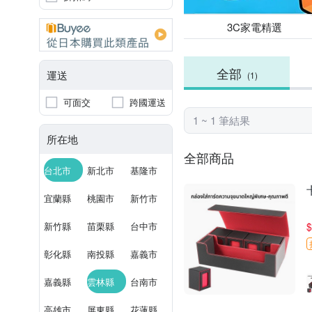
3C家電精選
全部
運送
(1)
可面交
跨國運送
1 ~ 1 筆結果
所在地
全部商品
台北市
新北市
基隆市
宜蘭縣
桃園市
新竹市
新竹縣
苗栗縣
台中市
$
彰化縣
南投縣
嘉義市
嘉義縣
雲林縣
台南市
高雄市
屏東縣
花蓮縣