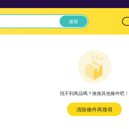
搜尋
找不到商品嗎？換換其他條件吧！
清除條件再搜尋