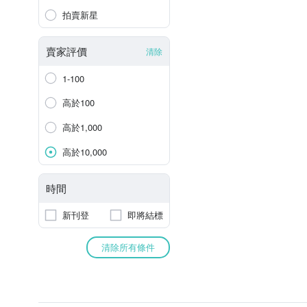
拍賣新星
賣家評價
清除
1-100
高於100
高於1,000
高於10,000
時間
新刊登
即將結標
清除所有條件