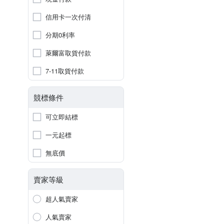
信用卡一次付清
分期0利率
萊爾富取貨付款
7-11取貨付款
競標條件
可立即結標
一元起標
無底價
賣家等級
超人氣賣家
人氣賣家