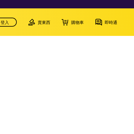
登入
賣東西
購物車
即時通