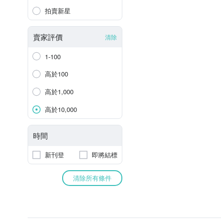
拍賣新星
賣家評價
清除
1-100
高於100
高於1,000
高於10,000
時間
新刊登
即將結標
清除所有條件