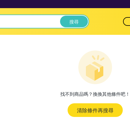
搜尋
找不到商品嗎？換換其他條件吧！
清除條件再搜尋