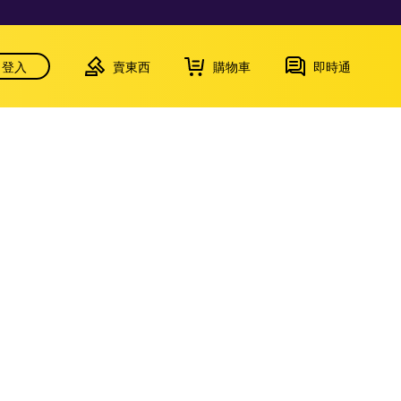
登入
賣東西
購物車
即時通