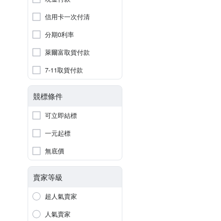
信用卡一次付清
分期0利率
萊爾富取貨付款
7-11取貨付款
競標條件
可立即結標
一元起標
無底價
賣家等級
超人氣賣家
人氣賣家