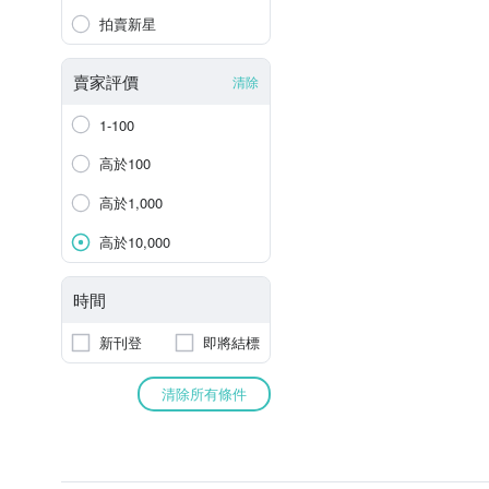
拍賣新星
賣家評價
清除
1-100
高於100
高於1,000
高於10,000
時間
新刊登
即將結標
清除所有條件