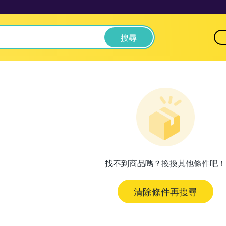
搜尋
找不到商品嗎？換換其他條件吧！
清除條件再搜尋