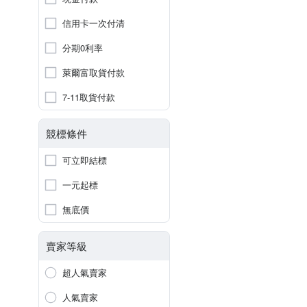
信用卡一次付清
分期0利率
萊爾富取貨付款
7-11取貨付款
競標條件
可立即結標
一元起標
無底價
賣家等級
超人氣賣家
人氣賣家