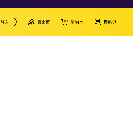
登入
賣東西
購物車
即時通