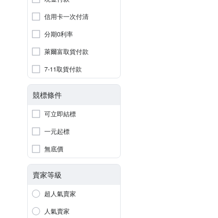
信用卡一次付清
分期0利率
萊爾富取貨付款
7-11取貨付款
競標條件
可立即結標
一元起標
無底價
賣家等級
超人氣賣家
人氣賣家