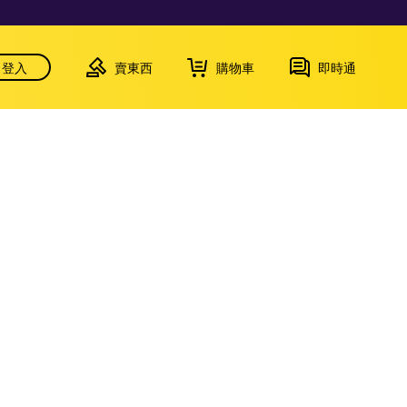
登入
賣東西
購物車
即時通