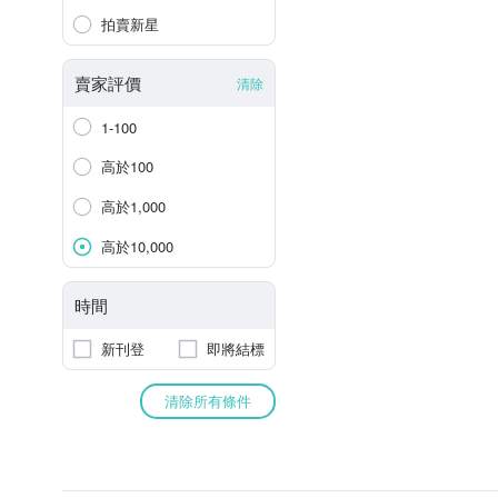
拍賣新星
賣家評價
清除
1-100
高於100
高於1,000
高於10,000
時間
新刊登
即將結標
清除所有條件