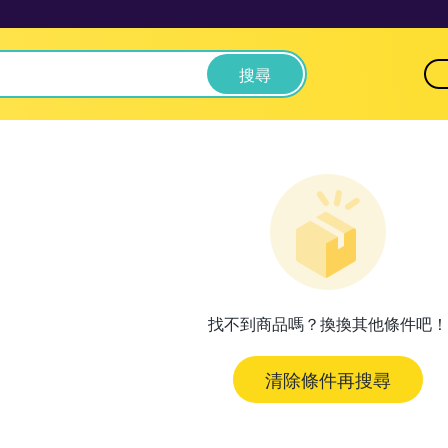
搜尋
找不到商品嗎？換換其他條件吧！
清除條件再搜尋