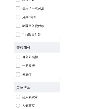
信用卡一次付清
分期0利率
萊爾富取貨付款
7-11取貨付款
競標條件
可立即結標
一元起標
無底價
賣家等級
超人氣賣家
人氣賣家