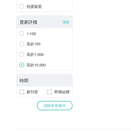
拍賣新星
賣家評價
清除
1-100
高於100
高於1,000
高於10,000
時間
新刊登
即將結標
清除所有條件