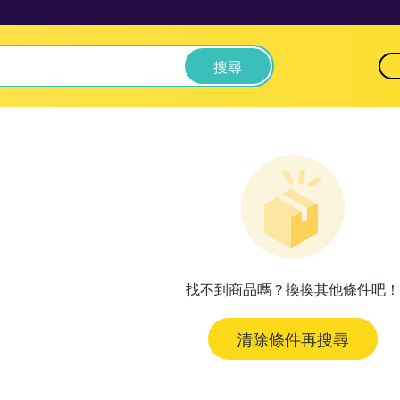
搜尋
找不到商品嗎？換換其他條件吧！
清除條件再搜尋