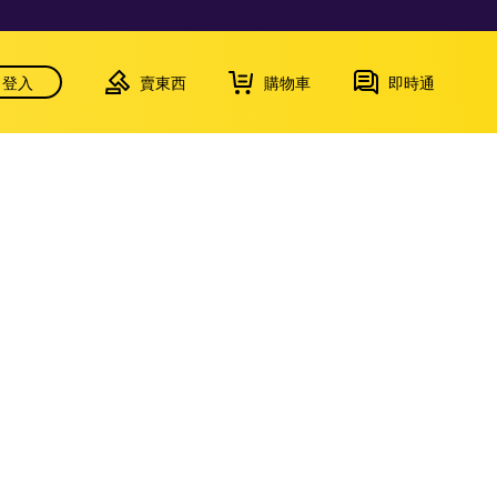
登入
賣東西
購物車
即時通