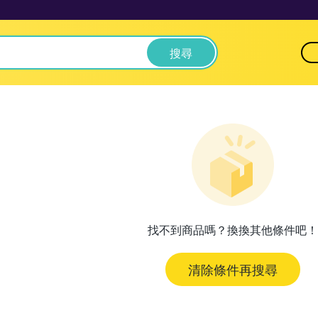
搜尋
找不到商品嗎？換換其他條件吧！
清除條件再搜尋