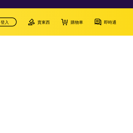
登入
賣東西
購物車
即時通