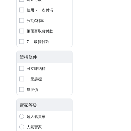
信用卡一次付清
分期0利率
萊爾富取貨付款
7-11取貨付款
競標條件
可立即結標
一元起標
無底價
賣家等級
超人氣賣家
人氣賣家