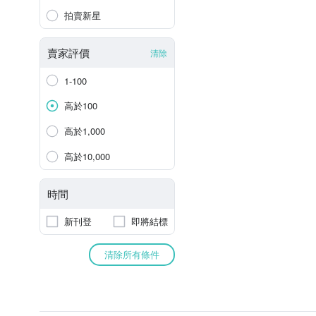
拍賣新星
賣家評價
清除
1-100
高於100
高於1,000
高於10,000
時間
新刊登
即將結標
清除所有條件