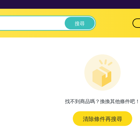
搜尋
找不到商品嗎？換換其他條件吧！
清除條件再搜尋