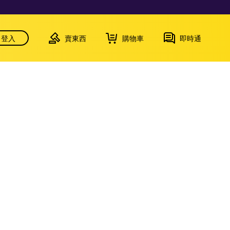
登入
賣東西
購物車
即時通