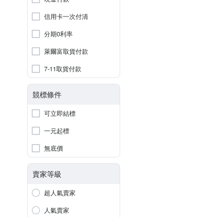
信用卡一次付清
分期0利率
萊爾富取貨付款
7-11取貨付款
競標條件
可立即結標
一元起標
無底價
賣家等級
超人氣賣家
人氣賣家