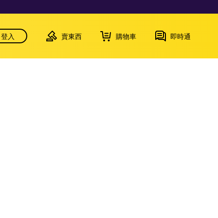
登入
賣東西
購物車
即時通