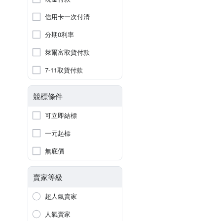
信用卡一次付清
分期0利率
萊爾富取貨付款
7-11取貨付款
競標條件
可立即結標
一元起標
無底價
賣家等級
超人氣賣家
人氣賣家