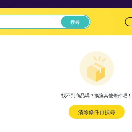
搜尋
找不到商品嗎？換換其他條件吧！
清除條件再搜尋