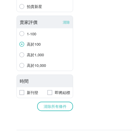
拍賣新星
賣家評價
清除
1-100
高於100
高於1,000
高於10,000
時間
新刊登
即將結標
清除所有條件