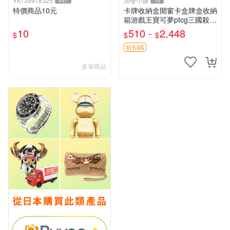
Y6739918325
潤發小舖
451
10
特價商品10元
卡牌收納盒開窗卡盒牌盒收納
箱游戲王寶可夢ptcg三國殺海
賊王dtcg
10
510 -
2,448
$
$
$
折扣碼
多筆商品