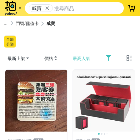
威寶
登
門號/儲值卡
威寶
全部
分類
最新上架
價格
最高人氣