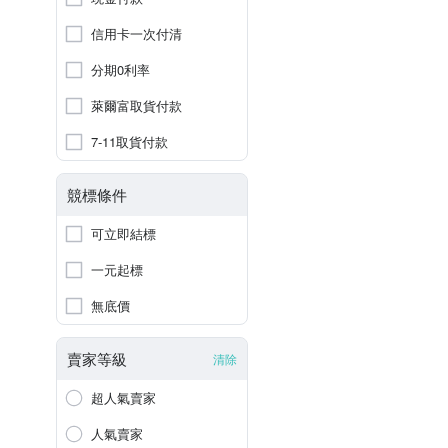
信用卡一次付清
分期0利率
萊爾富取貨付款
7-11取貨付款
競標條件
可立即結標
一元起標
無底價
賣家等級
清除
超人氣賣家
人氣賣家