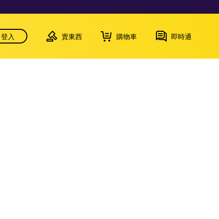
登入
賣東西
購物車
即時通