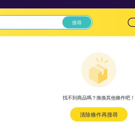
搜尋
找不到商品嗎？換換其他條件吧！
清除條件再搜尋