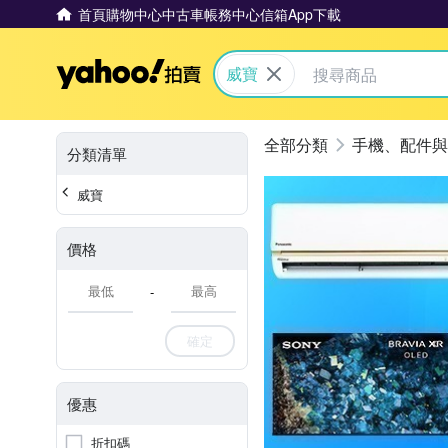
首頁
購物中心
中古車
帳務中心
信箱
App下載
Yahoo拍賣
威寶
手機、配件與
分類清單
威寶
價格
-
確定
優惠
折扣碼