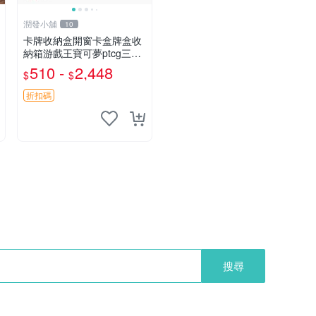
潤發小舖
10
卡牌收納盒開窗卡盒牌盒收
納箱游戲王寶可夢ptcg三國
殺海賊王dtcg
510 -
2,448
$
$
折扣碼
搜尋