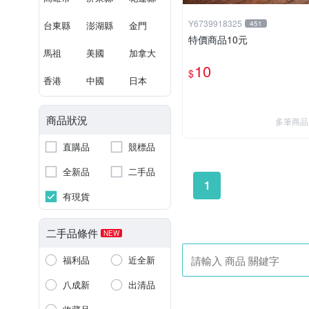
Y6739918325
台東縣
澎湖縣
金門
451
特價商品10元
馬祖
美國
加拿大
10
$
香港
中國
日本
商品狀況
多筆商品
直購品
競標品
全新品
二手品
1
有現貨
二手品條件
NEW
福利品
近全新
八成新
出清品