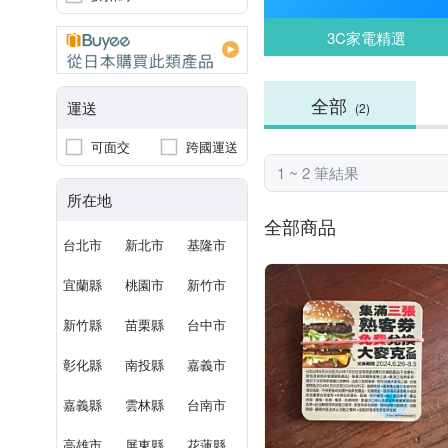
3C家電精選
全部
運送
(2)
可面交
跨國運送
1 ~ 2 筆結果
所在地
全部商品
台北市
新北市
基隆市
宜蘭縣
桃園市
新竹市
新竹縣
苗栗縣
台中市
彰化縣
南投縣
嘉義市
嘉義縣
雲林縣
台南市
高雄市
屏東縣
花蓮縣