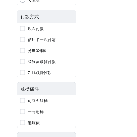
收藏品
付款方式
現金付款
信用卡一次付清
分期0利率
萊爾富取貨付款
7-11取貨付款
競標條件
可立即結標
一元起標
無底價