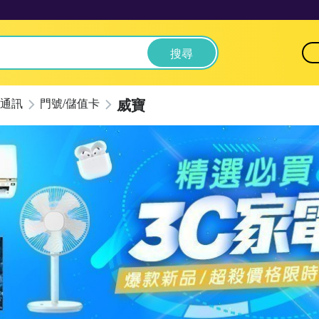
搜尋
威寶
通訊
門號/儲值卡