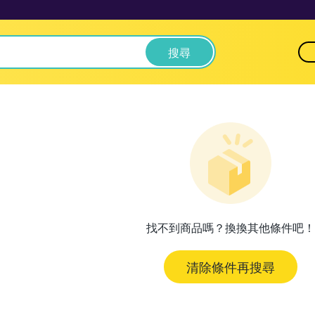
搜尋
找不到商品嗎？換換其他條件吧！
清除條件再搜尋