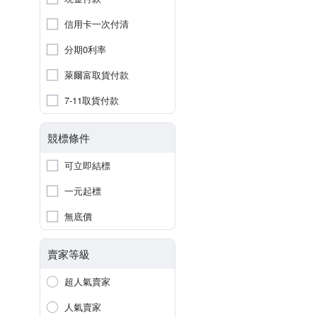
信用卡一次付清
分期0利率
萊爾富取貨付款
7-11取貨付款
競標條件
可立即結標
一元起標
無底價
賣家等級
超人氣賣家
人氣賣家