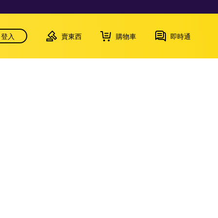
登入
賣東西
購物車
即時通