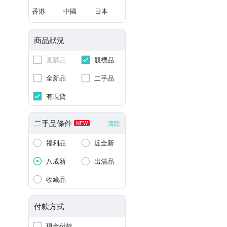
香港
中國
日本
商品狀況
直購品
競標品
全新品
二手品
有現貨
二手品條件
清除
NEW
福利品
近全新
八成新
出清品
收藏品
付款方式
現金付款