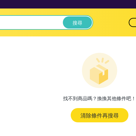
搜尋
找不到商品嗎？換換其他條件吧！
清除條件再搜尋