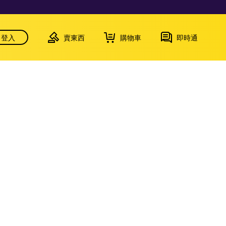
登入
賣東西
購物車
即時通