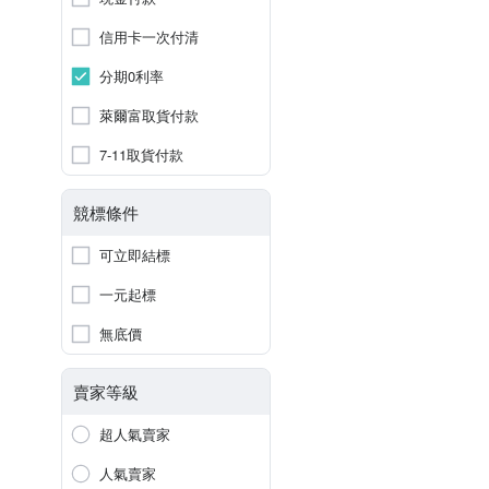
信用卡一次付清
分期0利率
萊爾富取貨付款
7-11取貨付款
競標條件
可立即結標
一元起標
無底價
賣家等級
超人氣賣家
人氣賣家