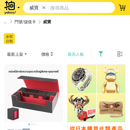
威寶
登
門號/儲值卡
威寶
全部
分類
最新上架
價格
最高人氣