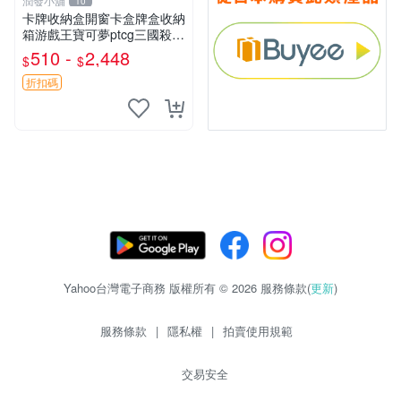
潤發小舖
10
卡牌收納盒開窗卡盒牌盒收納
箱游戲王寶可夢ptcg三國殺海
賊王dtcg
510 -
2,448
$
$
折扣碼
Yahoo台灣電子商務 版權所有 © 2026 服務條款(
更新
)
服務條款
|
隱私權
|
拍賣使用規範
交易安全