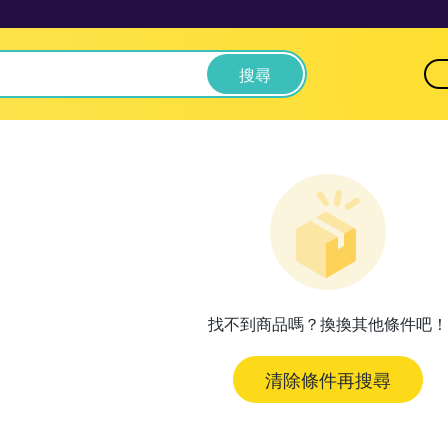
搜尋
找不到商品嗎？換換其他條件吧！
清除條件再搜尋