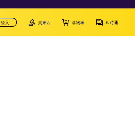
登入
賣東西
購物車
即時通