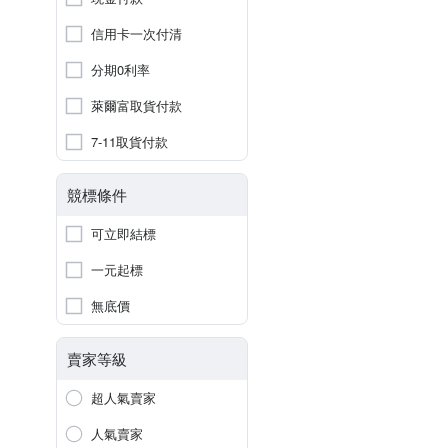
信用卡一次付清
分期0利率
萊爾富取貨付款
7-11取貨付款
競標條件
可立即結標
一元起標
無底價
賣家等級
超人氣賣家
人氣賣家