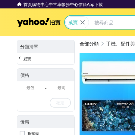
首頁
購物中心
中古車
帳務中心
信箱
App下載
Yahoo拍賣
威寶
手機、配件與
分類清單
威寶
價格
-
確定
優惠
折扣碼