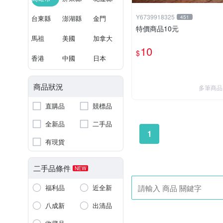
Y6739918325
台東縣
澎湖縣
金門
451
特價商品10元
馬祖
美國
加拿大
10
$
香港
中國
日本
商品狀況
多筆商品
直購品
競標品
全新品
二手品
1
有現貨
二手品條件
NEW
福利品
近全新
八成新
出清品