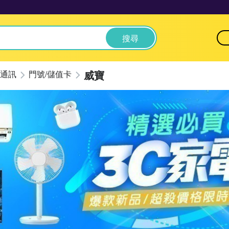
搜尋
威寶
通訊
門號/儲值卡