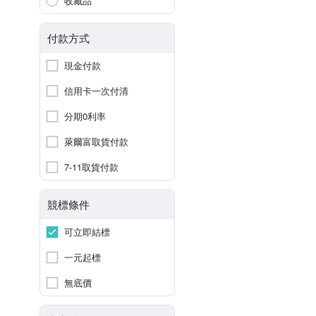
收藏品
付款方式
現金付款
信用卡一次付清
分期0利率
萊爾富取貨付款
7-11取貨付款
競標條件
可立即結標
一元起標
無底價