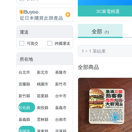
3C家電精選
全部
運送
(1)
可面交
跨國運送
1 ~ 1 筆結果
所在地
全部商品
台北市
新北市
基隆市
宜蘭縣
桃園市
新竹市
新竹縣
苗栗縣
台中市
彰化縣
南投縣
嘉義市
嘉義縣
雲林縣
台南市
高雄市
屏東縣
花蓮縣