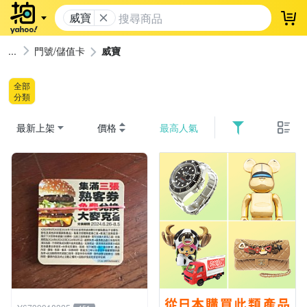
威寶
登
門號/儲值卡
威寶
全部
分類
最新上架
價格
最高人氣