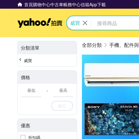
首頁
購物中心
中古車
帳務中心
信箱
App下載
Yahoo拍賣
威寶
手機、配件與
分類清單
威寶
價格
-
確定
優惠
折扣碼