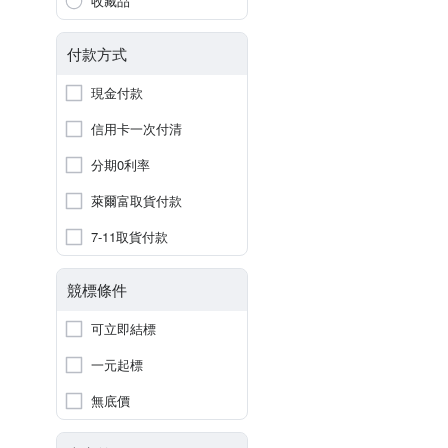
收藏品
付款方式
現金付款
信用卡一次付清
分期0利率
萊爾富取貨付款
7-11取貨付款
競標條件
可立即結標
一元起標
無底價