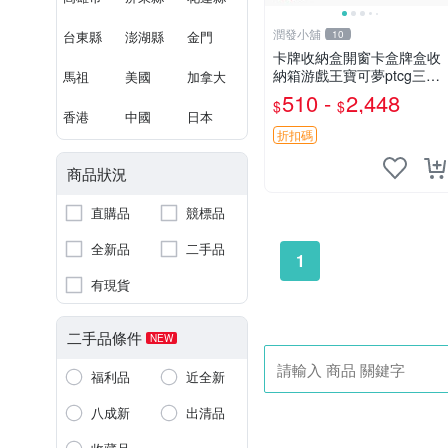
潤發小舖
台東縣
澎湖縣
金門
10
卡牌收納盒開窗卡盒牌盒收
納箱游戲王寶可夢ptcg三國
馬祖
美國
加拿大
殺海賊王dtcg
510 -
2,448
$
$
香港
中國
日本
折扣碼
商品狀況
直購品
競標品
全新品
二手品
1
有現貨
二手品條件
NEW
福利品
近全新
八成新
出清品