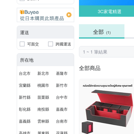
3C家電精選
全部
運送
(1)
可面交
跨國運送
1 ~ 1 筆結果
所在地
全部商品
台北市
新北市
基隆市
宜蘭縣
桃園市
新竹市
新竹縣
苗栗縣
台中市
彰化縣
南投縣
嘉義市
嘉義縣
雲林縣
台南市
高雄市
屏東縣
花蓮縣