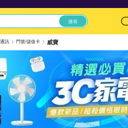
搜尋
威寶
通訊
門號/儲值卡