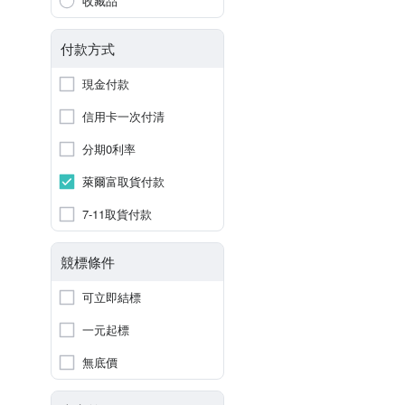
收藏品
付款方式
現金付款
信用卡一次付清
分期0利率
萊爾富取貨付款
7-11取貨付款
競標條件
可立即結標
一元起標
無底價