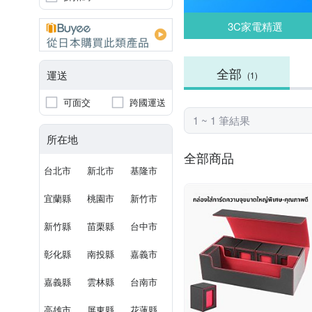
3C家電精選
全部
運送
(1)
可面交
跨國運送
1 ~ 1 筆結果
所在地
全部商品
台北市
新北市
基隆市
宜蘭縣
桃園市
新竹市
新竹縣
苗栗縣
台中市
彰化縣
南投縣
嘉義市
嘉義縣
雲林縣
台南市
高雄市
屏東縣
花蓮縣