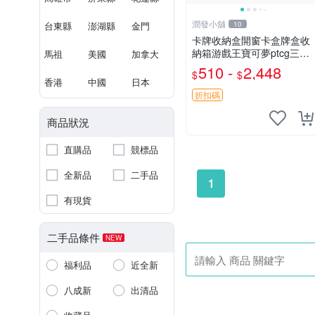
潤發小舖
台東縣
澎湖縣
金門
10
卡牌收納盒開窗卡盒牌盒收
納箱游戲王寶可夢ptcg三國
馬祖
美國
加拿大
殺海賊王dtcg
510 -
2,448
$
$
香港
中國
日本
折扣碼
商品狀況
直購品
競標品
全新品
二手品
1
有現貨
二手品條件
NEW
福利品
近全新
八成新
出清品