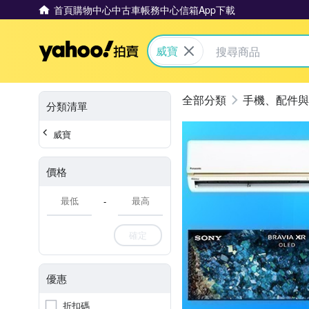
首頁
購物中心
中古車
帳務中心
信箱
App下載
Yahoo拍賣
威寶
手機、配件與
分類清單
威寶
價格
-
確定
優惠
折扣碼