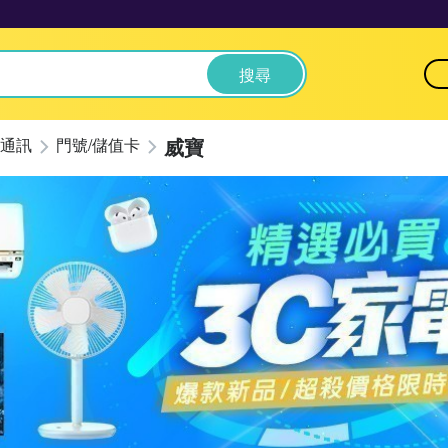
搜尋
威寶
通訊
門號/儲值卡