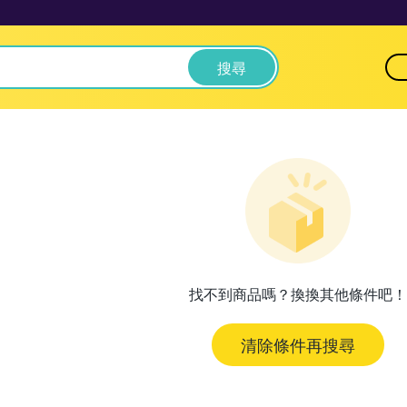
搜尋
找不到商品嗎？換換其他條件吧！
清除條件再搜尋