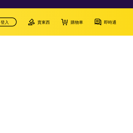
登入
賣東西
購物車
即時通