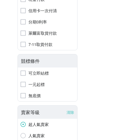
信用卡一次付清
分期0利率
萊爾富取貨付款
7-11取貨付款
競標條件
可立即結標
一元起標
無底價
賣家等級
清除
超人氣賣家
人氣賣家