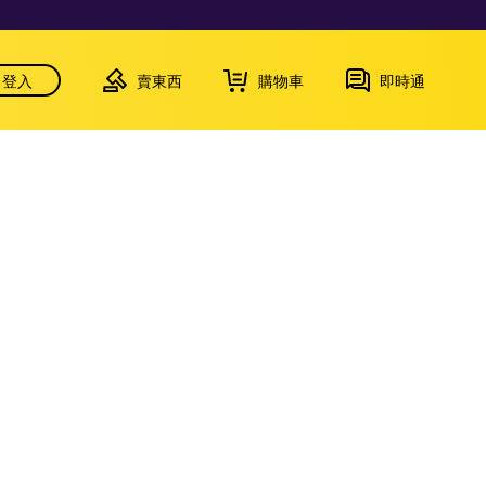
登入
賣東西
購物車
即時通