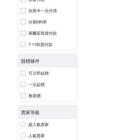
信用卡一次付清
分期0利率
萊爾富取貨付款
7-11取貨付款
競標條件
可立即結標
一元起標
無底價
賣家等級
超人氣賣家
人氣賣家