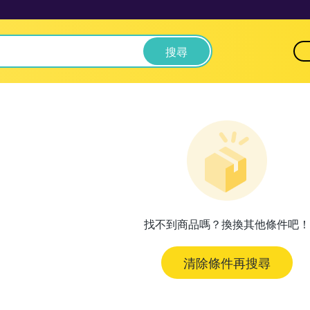
搜尋
找不到商品嗎？換換其他條件吧！
清除條件再搜尋