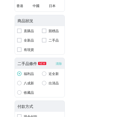
香港
中國
日本
商品狀況
直購品
競標品
全新品
二手品
有現貨
二手品條件
清除
NEW
福利品
近全新
八成新
出清品
收藏品
付款方式
現金付款