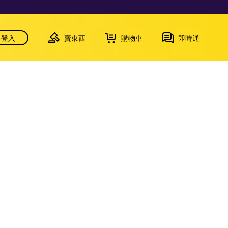
登入
賣東西
購物車
即時通