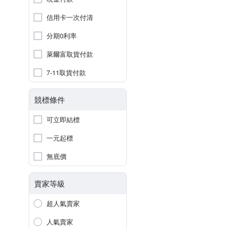
信用卡一次付清
分期0利率
萊爾富取貨付款
7-11取貨付款
競標條件
可立即結標
一元起標
無底價
賣家等級
超人氣賣家
人氣賣家