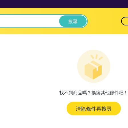
搜尋
找不到商品嗎？換換其他條件吧！
清除條件再搜尋