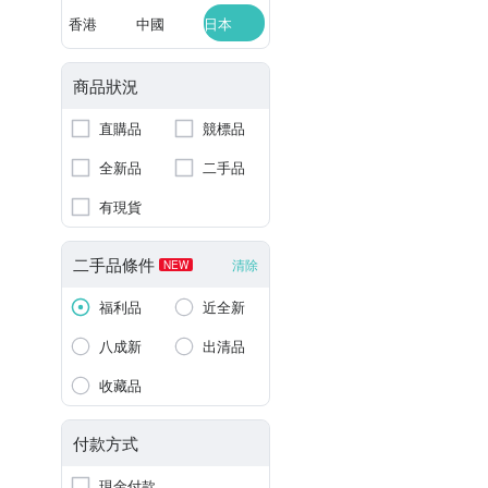
香港
中國
日本
商品狀況
直購品
競標品
全新品
二手品
有現貨
二手品條件
清除
NEW
福利品
近全新
八成新
出清品
收藏品
付款方式
現金付款