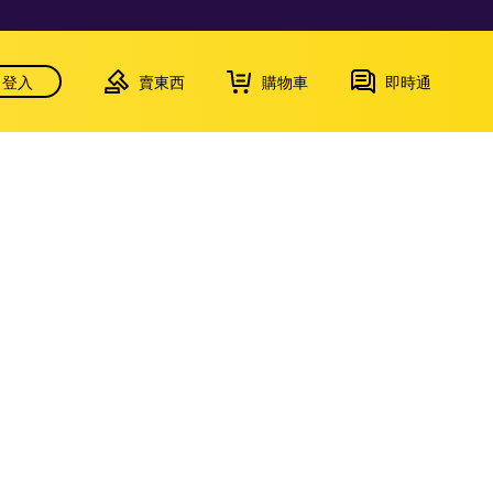
登入
賣東西
購物車
即時通