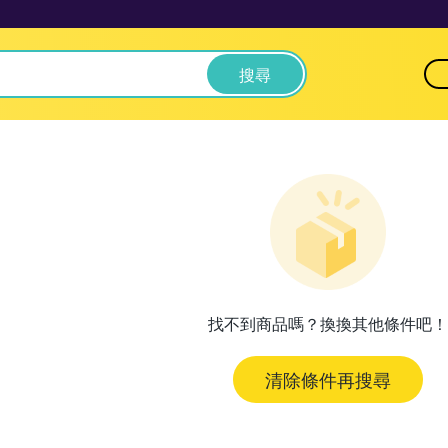
搜尋
找不到商品嗎？換換其他條件吧！
清除條件再搜尋