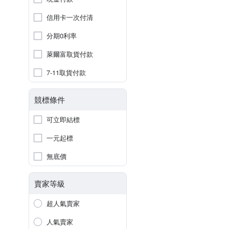
信用卡一次付清
分期0利率
萊爾富取貨付款
7-11取貨付款
競標條件
可立即結標
一元起標
無底價
賣家等級
超人氣賣家
人氣賣家