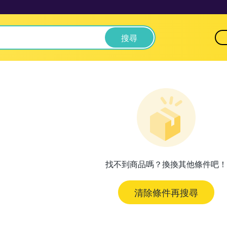
搜尋
找不到商品嗎？換換其他條件吧！
清除條件再搜尋