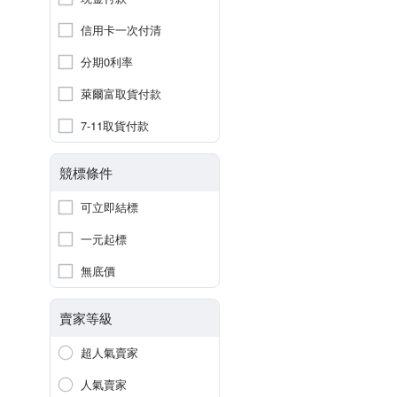
信用卡一次付清
分期0利率
萊爾富取貨付款
7-11取貨付款
競標條件
可立即結標
一元起標
無底價
賣家等級
超人氣賣家
人氣賣家