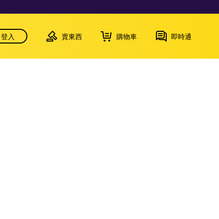
登入
賣東西
購物車
即時通