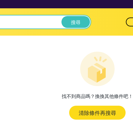
搜尋
找不到商品嗎？換換其他條件吧！
清除條件再搜尋