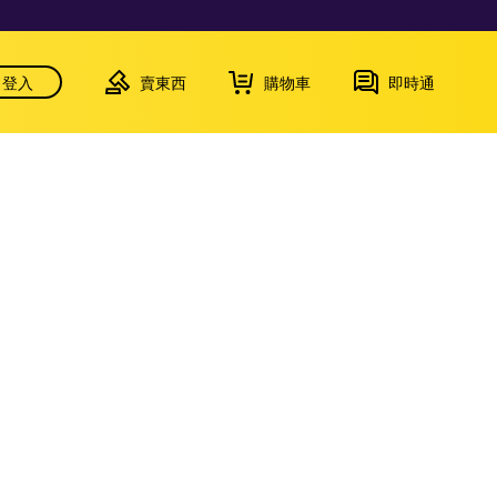
登入
賣東西
購物車
即時通