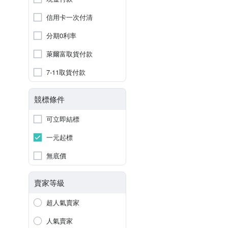
信用卡一次付清
分期0利率
萊爾富取貨付款
7-11取貨付款
競標條件
可立即結標
一元起標
無底價
賣家等級
超人氣賣家
人氣賣家