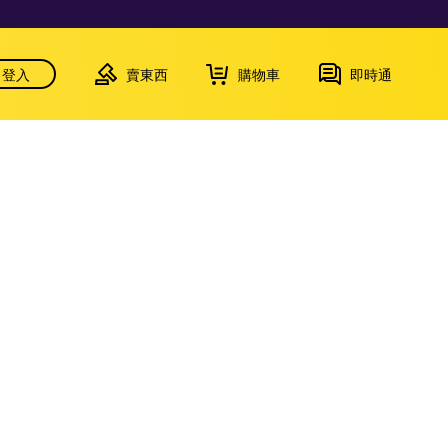
登入
賣東西
購物車
即時通