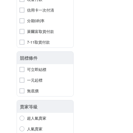
信用卡一次付清
分期0利率
萊爾富取貨付款
7-11取貨付款
競標條件
可立即結標
一元起標
無底價
賣家等級
超人氣賣家
人氣賣家