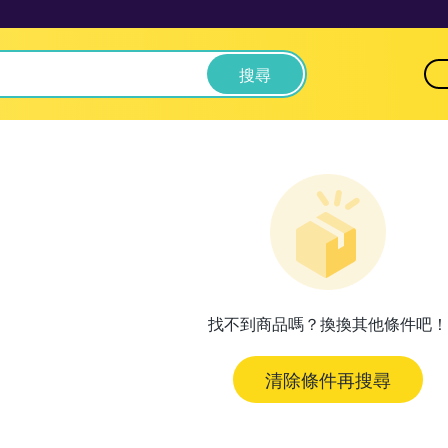
搜尋
找不到商品嗎？換換其他條件吧！
清除條件再搜尋