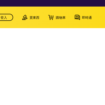
登入
賣東西
購物車
即時通