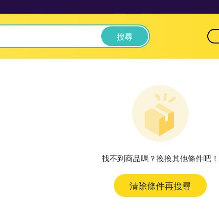
搜尋
找不到商品嗎？換換其他條件吧！
清除條件再搜尋