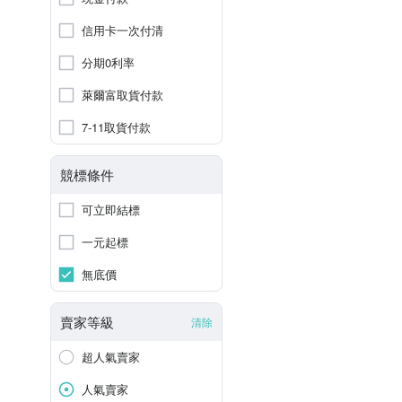
信用卡一次付清
分期0利率
萊爾富取貨付款
7-11取貨付款
競標條件
可立即結標
一元起標
無底價
賣家等級
清除
超人氣賣家
人氣賣家