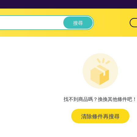
搜尋
找不到商品嗎？換換其他條件吧！
清除條件再搜尋