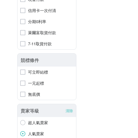
信用卡一次付清
分期0利率
萊爾富取貨付款
7-11取貨付款
競標條件
可立即結標
一元起標
無底價
賣家等級
清除
超人氣賣家
人氣賣家