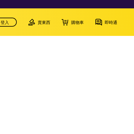
登入
賣東西
購物車
即時通