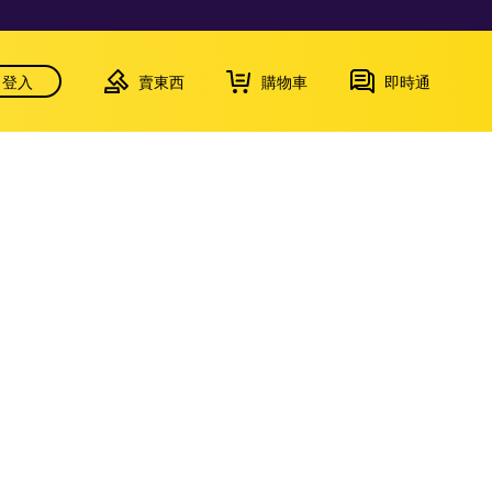
登入
賣東西
購物車
即時通