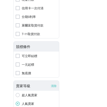
信用卡一次付清
分期0利率
萊爾富取貨付款
7-11取貨付款
競標條件
可立即結標
一元起標
無底價
賣家等級
清除
超人氣賣家
人氣賣家