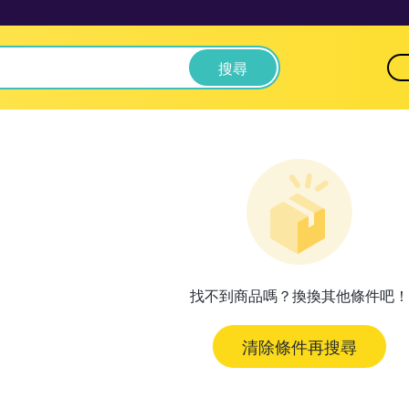
搜尋
找不到商品嗎？換換其他條件吧！
清除條件再搜尋