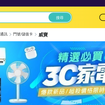
搜尋
威寶
通訊
門號/儲值卡