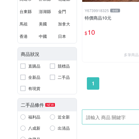
Y6739918325
台東縣
澎湖縣
金門
449
特價商品10元
馬祖
美國
加拿大
10
$
香港
中國
日本
商品狀況
多筆商品
直購品
競標品
全新品
二手品
1
有現貨
二手品條件
NEW
福利品
近全新
八成新
出清品