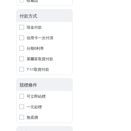
收藏品
付款方式
現金付款
信用卡一次付清
分期0利率
萊爾富取貨付款
7-11取貨付款
競標條件
可立即結標
一元起標
無底價