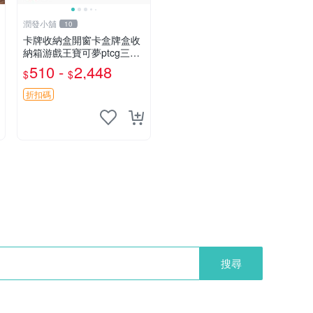
潤發小舖
10
卡牌收納盒開窗卡盒牌盒收
納箱游戲王寶可夢ptcg三國
殺海賊王dtcg
510 -
2,448
$
$
折扣碼
搜尋