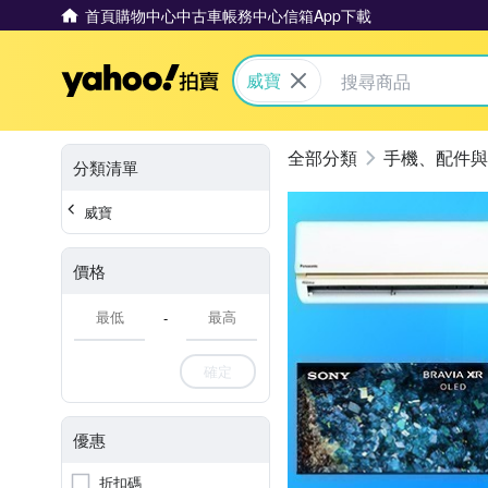
首頁
購物中心
中古車
帳務中心
信箱
App下載
Yahoo拍賣
威寶
手機、配件與
分類清單
威寶
價格
-
確定
優惠
折扣碼