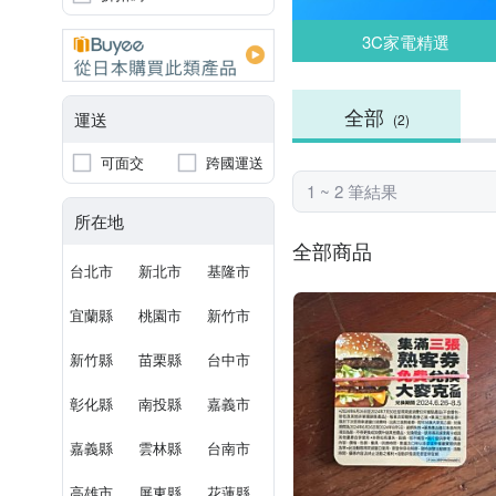
3C家電精選
全部
運送
(2)
可面交
跨國運送
1 ~ 2 筆結果
所在地
全部商品
台北市
新北市
基隆市
宜蘭縣
桃園市
新竹市
新竹縣
苗栗縣
台中市
彰化縣
南投縣
嘉義市
嘉義縣
雲林縣
台南市
高雄市
屏東縣
花蓮縣