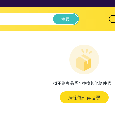
搜尋
找不到商品嗎？換換其他條件吧！
清除條件再搜尋