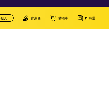
登入
賣東西
購物車
即時通