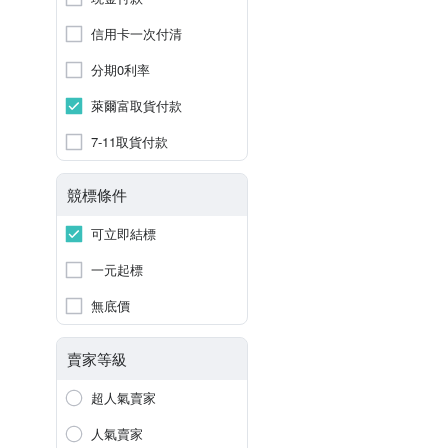
信用卡一次付清
分期0利率
萊爾富取貨付款
7-11取貨付款
競標條件
可立即結標
一元起標
無底價
賣家等級
超人氣賣家
人氣賣家