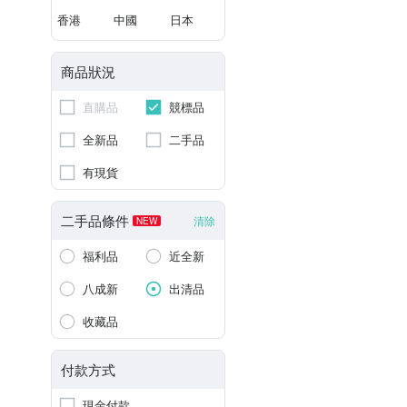
香港
中國
日本
商品狀況
直購品
競標品
全新品
二手品
有現貨
二手品條件
清除
NEW
福利品
近全新
八成新
出清品
收藏品
付款方式
現金付款