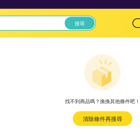
搜尋
找不到商品嗎？換換其他條件吧！
清除條件再搜尋