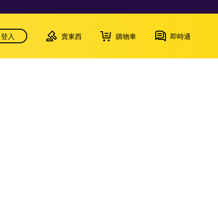
登入
賣東西
購物車
即時通