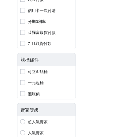
信用卡一次付清
分期0利率
萊爾富取貨付款
7-11取貨付款
競標條件
可立即結標
一元起標
無底價
賣家等級
超人氣賣家
人氣賣家