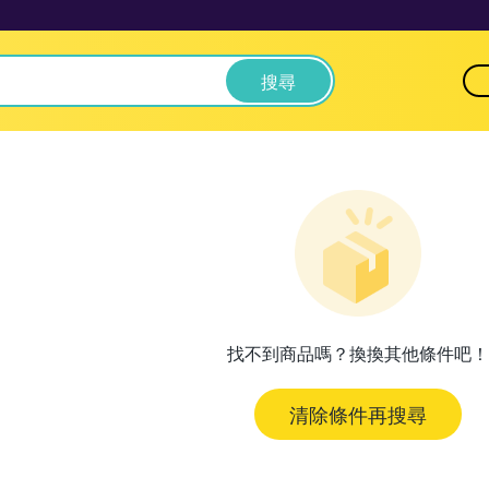
搜尋
找不到商品嗎？換換其他條件吧！
清除條件再搜尋