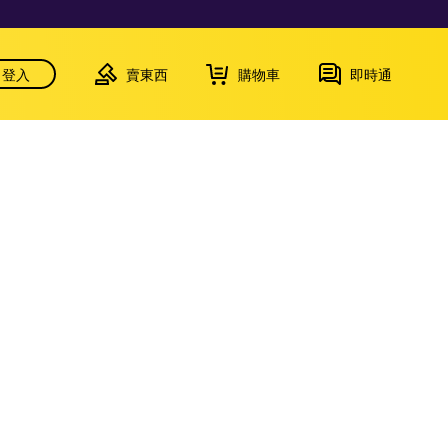
登入
賣東西
購物車
即時通