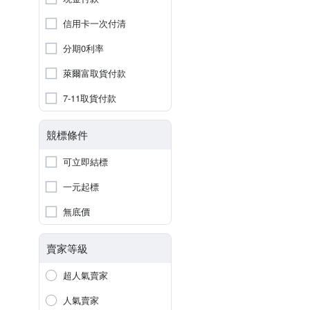
信用卡一次付清
分期0利率
萊爾富取貨付款
7-11取貨付款
競標條件
可立即結標
一元起標
無底價
賣家等級
超人氣賣家
人氣賣家