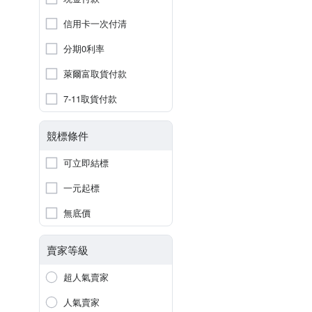
信用卡一次付清
分期0利率
萊爾富取貨付款
7-11取貨付款
競標條件
可立即結標
一元起標
無底價
賣家等級
超人氣賣家
人氣賣家