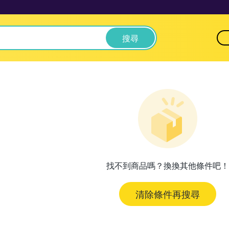
搜尋
找不到商品嗎？換換其他條件吧！
清除條件再搜尋