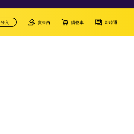
登入
賣東西
購物車
即時通