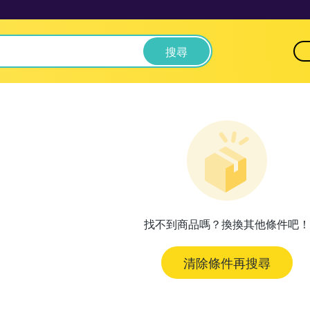
搜尋
找不到商品嗎？換換其他條件吧！
清除條件再搜尋