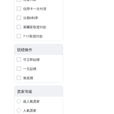
信用卡一次付清
分期0利率
萊爾富取貨付款
7-11取貨付款
競標條件
可立即結標
一元起標
無底價
賣家等級
超人氣賣家
人氣賣家