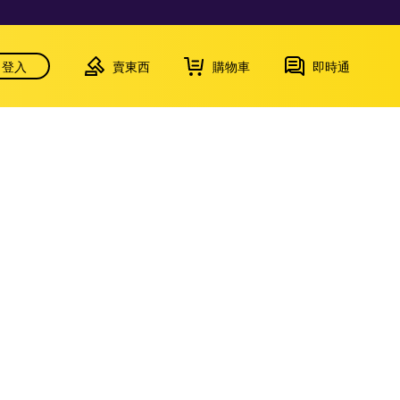
登入
賣東西
購物車
即時通