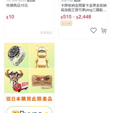
Y6739918325
潤發小舖
450
10
特價商品10元
卡牌收納盒開窗卡盒牌盒收納
箱游戲王寶可夢ptcg三國殺海
賊王dtcg
10
510 -
2,448
$
$
$
折扣碼
多筆商品