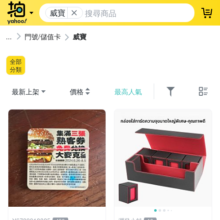
威寶
登
門號/儲值卡
威寶
全部
分類
最新上架
價格
最高人氣