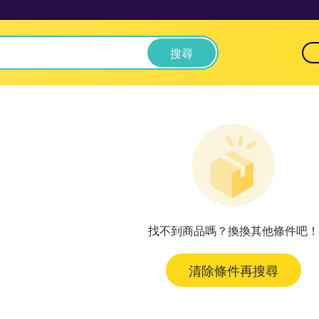
搜尋
找不到商品嗎？換換其他條件吧！
清除條件再搜尋