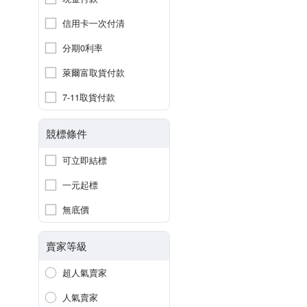
信用卡一次付清
分期0利率
萊爾富取貨付款
7-11取貨付款
競標條件
可立即結標
一元起標
無底價
賣家等級
超人氣賣家
人氣賣家