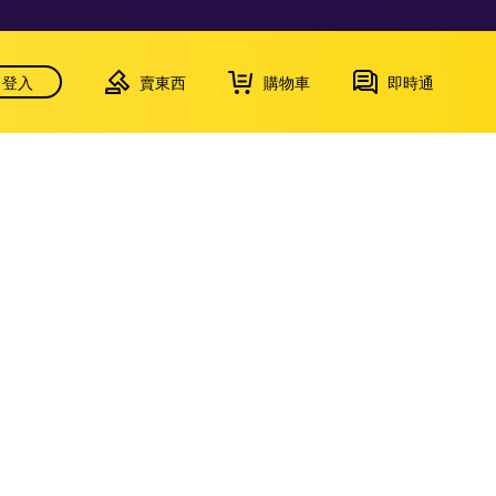
登入
賣東西
購物車
即時通