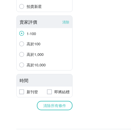
拍賣新星
賣家評價
清除
1-100
高於100
高於1,000
高於10,000
時間
新刊登
即將結標
清除所有條件