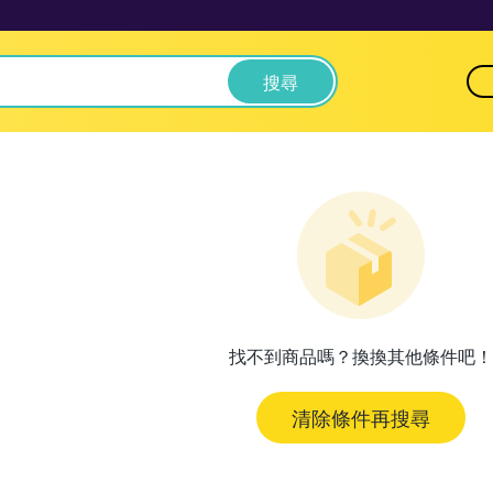
搜尋
找不到商品嗎？換換其他條件吧！
清除條件再搜尋