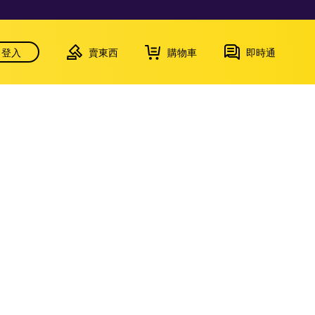
登入
賣東西
購物車
即時通