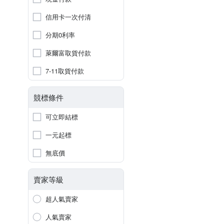
信用卡一次付清
分期0利率
萊爾富取貨付款
7-11取貨付款
競標條件
可立即結標
一元起標
無底價
賣家等級
超人氣賣家
人氣賣家