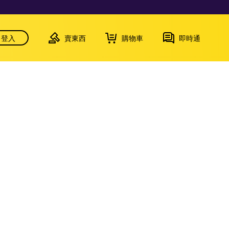
登入
賣東西
購物車
即時通