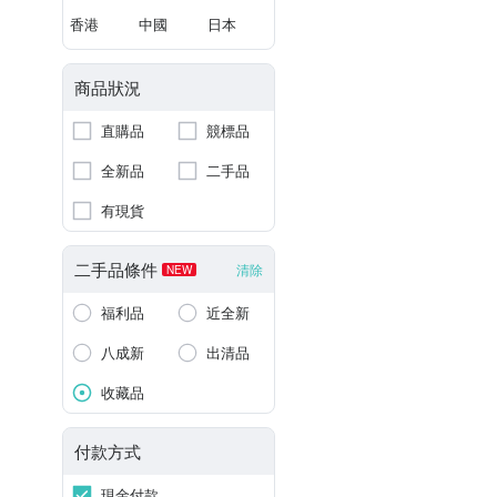
香港
中國
日本
商品狀況
直購品
競標品
全新品
二手品
有現貨
二手品條件
清除
NEW
福利品
近全新
八成新
出清品
收藏品
付款方式
現金付款