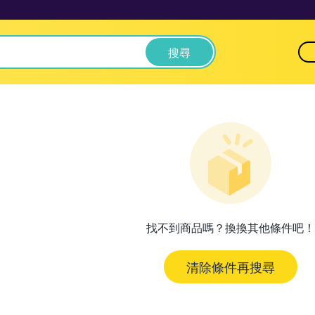
搜尋
找不到商品嗎？換換其他條件吧！
清除條件再搜尋