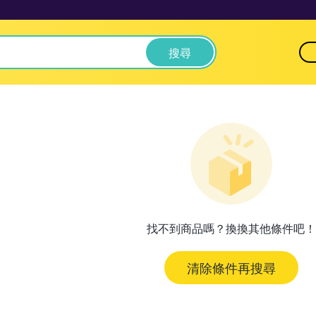
搜尋
找不到商品嗎？換換其他條件吧！
清除條件再搜尋