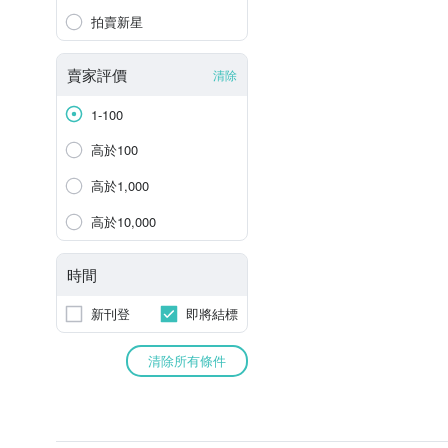
拍賣新星
賣家評價
清除
1-100
高於100
高於1,000
高於10,000
時間
新刊登
即將結標
清除所有條件