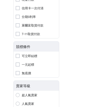
信用卡一次付清
分期0利率
萊爾富取貨付款
7-11取貨付款
競標條件
可立即結標
一元起標
無底價
賣家等級
超人氣賣家
人氣賣家