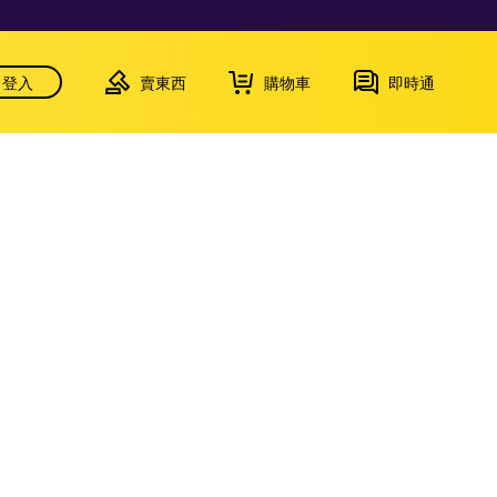
登入
賣東西
購物車
即時通