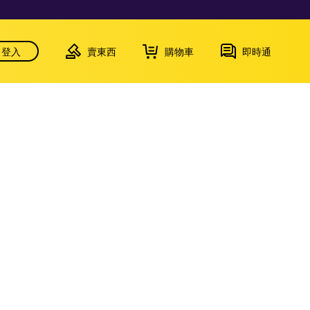
登入
賣東西
購物車
即時通