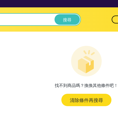
搜尋
找不到商品嗎？換換其他條件吧！
清除條件再搜尋