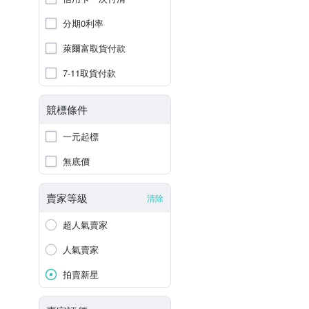
分期0利率
萊爾富取貨付款
7-11取貨付款
競標條件
一元起標
無底價
賣家等級
清除
超人氣賣家
人氣賣家
拍賣新星