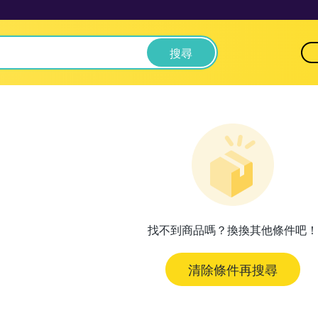
搜尋
找不到商品嗎？換換其他條件吧！
清除條件再搜尋