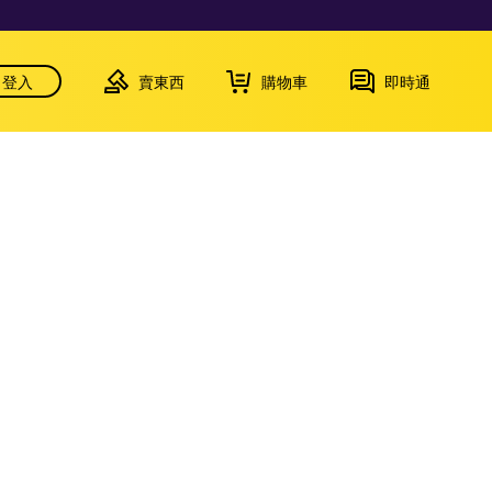
登入
賣東西
購物車
即時通