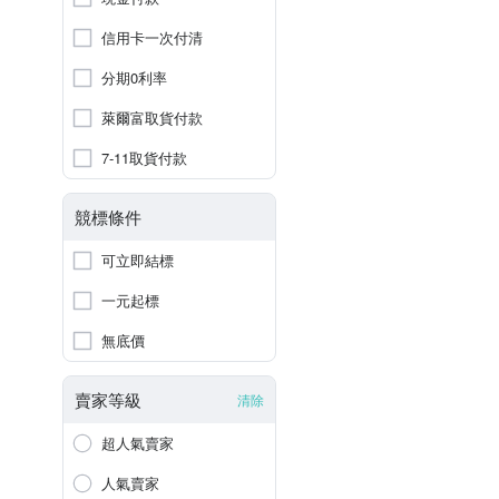
信用卡一次付清
分期0利率
萊爾富取貨付款
7-11取貨付款
競標條件
可立即結標
一元起標
無底價
賣家等級
清除
超人氣賣家
人氣賣家