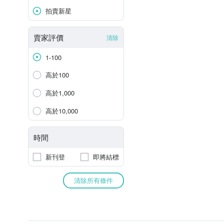
拍賣新星
賣家評價
清除
1-100
高於100
高於1,000
高於10,000
時間
新刊登
即將結標
清除所有條件