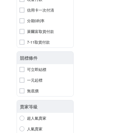
信用卡一次付清
分期0利率
萊爾富取貨付款
7-11取貨付款
競標條件
可立即結標
一元起標
無底價
賣家等級
超人氣賣家
人氣賣家