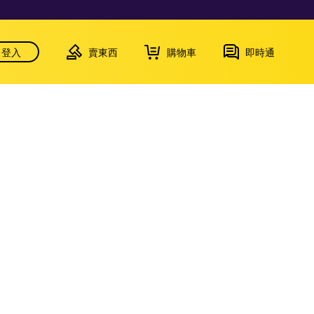
登入
賣東西
購物車
即時通