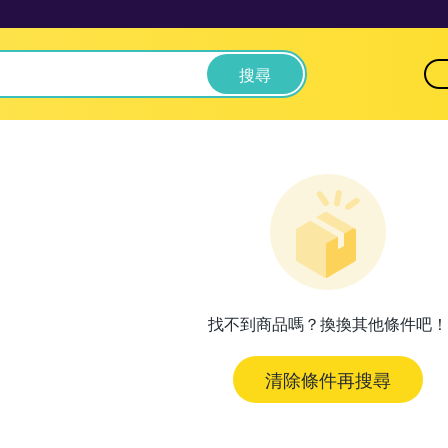
搜尋
找不到商品嗎？換換其他條件吧！
清除條件再搜尋