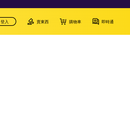
登入
賣東西
購物車
即時通