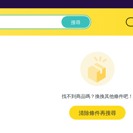
搜尋
找不到商品嗎？換換其他條件吧！
清除條件再搜尋