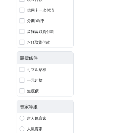
信用卡一次付清
分期0利率
萊爾富取貨付款
7-11取貨付款
競標條件
可立即結標
一元起標
無底價
賣家等級
超人氣賣家
人氣賣家